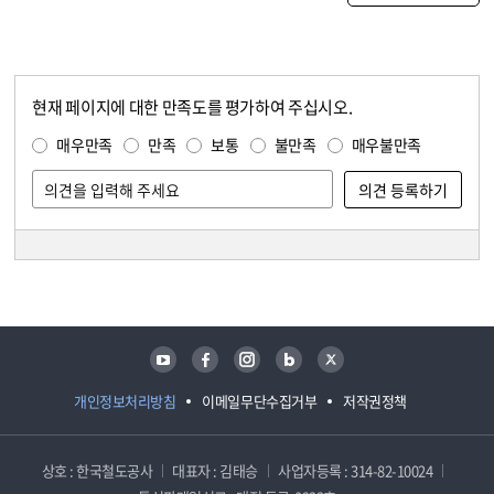
현재 페이지에 대한 만족도를 평가하여 주십시오.
콘텐츠 만족도 조사
만족도 조사
매우만족
만족
보통
불만족
매우불만족
담당자 정보
담당자 정보
유튜브
페이스북
인스타그램
블로그
트위터
개인정보처리방침
이메일무단수집거부
저작권정책
상호 : 한국철도공사
대표자 : 김태승
사업자등록 : 314-82-10024