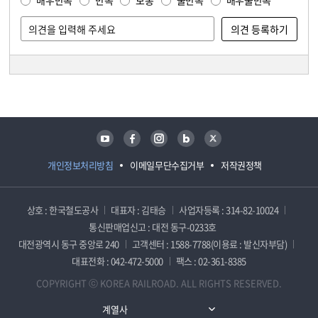
매우만족
만족
보통
불만족
매우불만족
담당자 정보
담당자 정보
유튜브
페이스북
인스타그램
블로그
트위터
개인정보처리방침
이메일무단수집거부
저작권정책
상호 : 한국철도공사
대표자 : 김태승
사업자등록 : 314-82-10024
통신판매업신고 : 대전 동구-0233호
대전광역시 동구 중앙로 240
고객센터 : 1588-7788(이용료 : 발신자부담)
대표전화 : 042-472-5000
팩스 : 02-361-8385
COPYRIGHT ⓒ KOREA RAILROAD. ALL RIGHTS RESERVED.
계열사