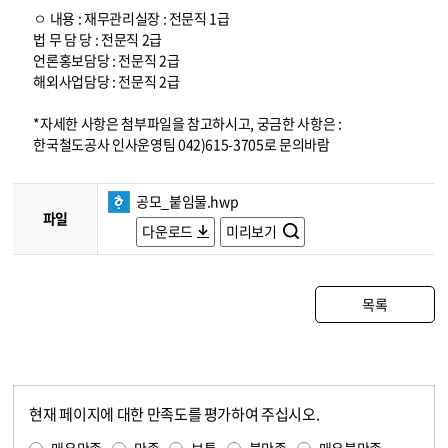
ㅇ 내용 : 재무관리실장 : 전문직 1급
법 무 담 당 : 전문직 2급
언론홍보담당 : 전문직 2급
해외사업담당 : 전문직 2급
*자세한 사항은 첨부파일을 참고하시고, 궁금한 사항은 :
한국철도공사 인사운영팀 042)615-3705로 문의바람
공모_붙임물.hwp
파일
다운로드
미리보기
목록
현재 페이지에 대한 만족도를 평가하여 주십시오.
콘텐츠 만족도 조사
만족도 조사