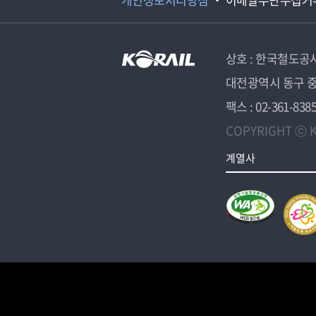
상호 : 한국철도공
대전광역시 동구 중
팩스 : 02-361-838
COPYRIGHT ⓒ K
계열사