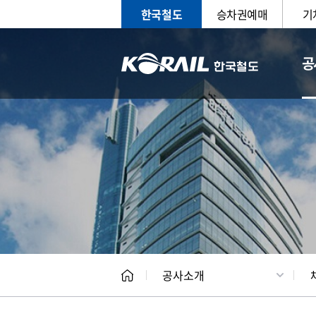
한국철도
승차권예매
기
공
CEO
일반현
공사소개