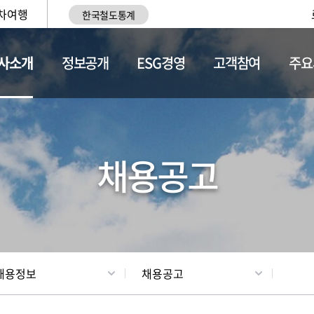
차여행
한국철도통계
사소개
정보공개
ESG경영
고객참여
주요
황
조직현황
채용정보
채용공고
채용정보
채용공고