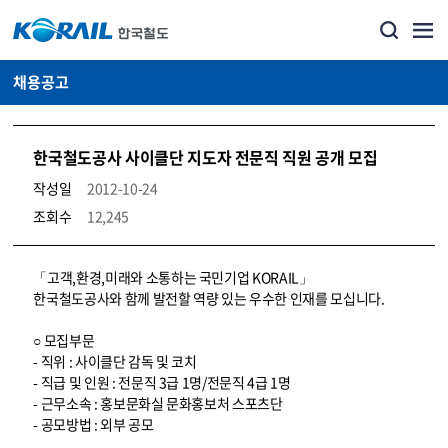
채용공고
한국철도공사 사이클단 지도자 전문직 직원 공개 모집
작성일
2012-10-24
조회수
12,245
코레일소개_경영공시_채용공고 상세보기 – 내용, 파일, 담당자 연락처로 구성
「고객,환경,미래와 소통하는 국민기업 KORAIL」
한국철도공사와 함께 발전할 역량 있는 우수한 인재를 모십니다.
○ 모집부문
- 직위 : 사이클단 감독 및 코치
- 직급 및 인원 : 전문직 3급 1명/전문직 4급 1명
- 근무소속 : 홍보문화실 문화홍보처 스포츠단
- 공모방법 : 외부 공모