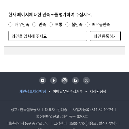
현재 페이지에 대한 만족도를 평가하여 주십시오.
콘텐츠 만족도 조사
만족도 조사
매우만족
만족
보통
불만족
매우불만족
담당자 정보
담당자 정보
유튜브
페이스북
인스타그램
블로그
트위터
개인정보처리방침
이메일무단수집거부
저작권정책
상호 : 한국철도공사
대표자 : 김태승
사업자등록 : 314-82-10024
통신판매업신고 : 대전 동구-0233호
대전광역시 동구 중앙로 240
고객센터 : 1588-7788(이용료 : 발신자부담)