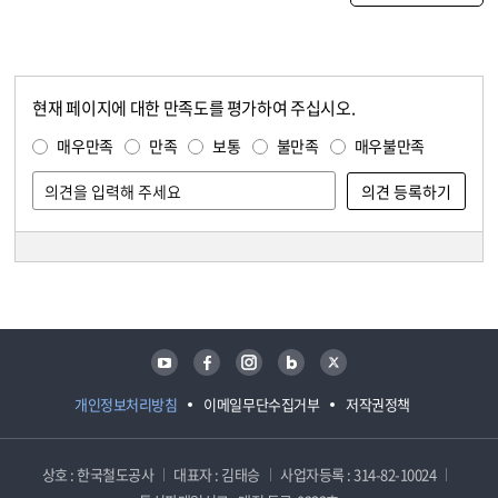
현재 페이지에 대한 만족도를 평가하여 주십시오.
콘텐츠 만족도 조사
만족도 조사
매우만족
만족
보통
불만족
매우불만족
담당자 정보
담당자 정보
유튜브
페이스북
인스타그램
블로그
트위터
개인정보처리방침
이메일무단수집거부
저작권정책
상호 : 한국철도공사
대표자 : 김태승
사업자등록 : 314-82-10024