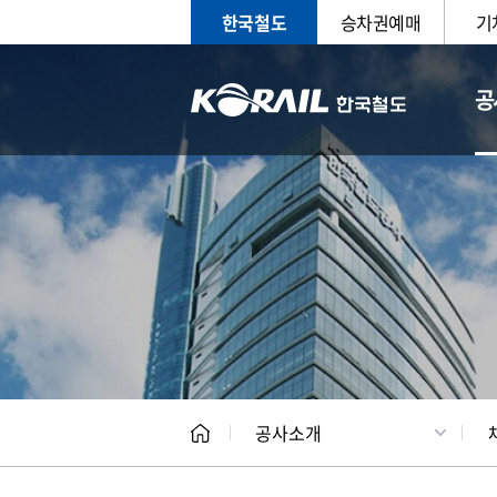
한국철도
승차권예매
기
공
CEO
일반현
공사소개