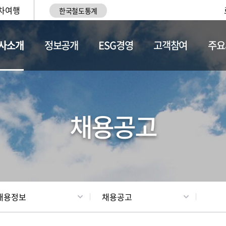
차여행
한국철도통계
사소개
정보공개
ESG경영
고객참여
주요
황
조직현황
채용정보
채용공고
채용정보
채용공고