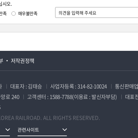
십시오.
만족
매우불만족
부
저작권정책
사
대표자 : 김태승
사업자등록 : 314-82-10024
통신판매업신
앙로 240
고객센터 : 1588-7788(이용료 : 발신자부담)
대표전화
5
OREA RAILROAD. ALL RIGHTS RESERVED.
관련사이트