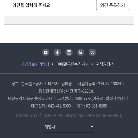
담당자 정보
담당자 정보
유튜브
페이스북
인스타그램
블로그
트위터
개인정보처리방침
이메일무단수집거부
저작권정책
상호 : 한국철도공사
대표자 : 김태승
사업자등록 : 314-82-10024
통신판매업신고 : 대전 동구-0233호
대전광역시 동구 중앙로 240
고객센터 : 1588-7788(이용료 : 발신자부담)
대표전화 : 042-472-5000
팩스 : 02-361-8385
COPYRIGHT ⓒ KOREA RAILROAD. ALL RIGHTS RESERVED.
계열사