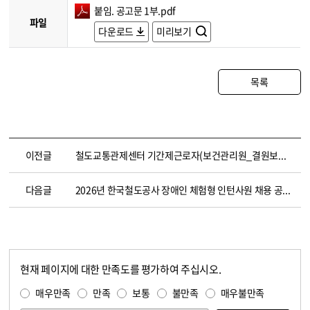
붙임. 공고문 1부.pdf
파일
다운로드
미리보기
목록
이전글
철도교통관제센터 기간제근로자(보건관리원_결원보충대체인력) 채용 공고 (~5.8)
다음글
2026년 한국철도공사 장애인 체험형 인턴사원 채용 공고(~6.4. 14:00)
현재 페이지에 대한 만족도를 평가하여 주십시오.
콘텐츠 만족도 조사
만족도 조사
매우만족
만족
보통
불만족
매우불만족