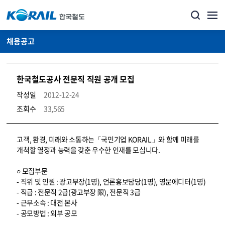
채용공고
한국철도공사 전문직 직원 공개 모집
작성일
2012-12-24
조회수
33,565
코레일소개_경영공시_채용공고 상세보기 – 내용, 파일, 담당자 연락처로 구성
고객, 환경, 미래와 소통하는「국민기업 KORAIL」와 함께 미래를
개척할 열정과 능력을 갖춘 우수한 인재를 모십니다.
○ 모집부문
- 직위 및 인원 : 광고부장(1명), 언론홍보담당(1명), 영문에디터(1명)
- 직급 : 전문직 2급(광고부장 限), 전문직 3급
- 근무소속 : 대전 본사
- 공모방법 : 외부 공모