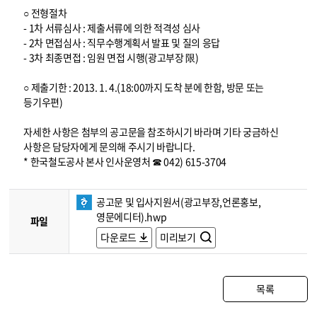
○ 전형절차
- 1차 서류심사 : 제출서류에 의한 적격성 심사
- 2차 면접심사 : 직무수행계획서 발표 및 질의 응답
- 3차 최종면접 : 임원 면접 시행(광고부장 限)
○ 제출기한 : 2013. 1. 4.(18:00까지 도착 분에 한함, 방문 또는
등기우편)
자세한 사항은 첨부의 공고문을 참조하시기 바라며 기타 궁금하신
사항은 담당자에게 문의해 주시기 바랍니다.
* 한국철도공사 본사 인사운영처 ☎ 042) 615-3704
공고문 및 입사지원서(광고부장,언론홍보,
영문에디터).hwp
파일
다운로드
미리보기
목록