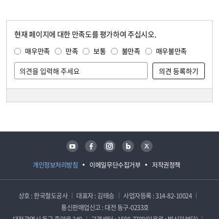
현재 페이지에 대한 만족도를 평가하여 주십시오.
콘텐츠 만족도 조사
만족도 조사
매우만족
만족
보통
불만족
매우불만족
담당자 정보
담당자 정보
유튜브
페이스북
인스타그램
블로그
트위터
개인정보처리방침
이메일무단수집거부
저작권정책
상호 : 한국철도공사
대표자 : 김태승
사업자등록 : 314-82-10024
통신판매업신고 : 대전 동구-0233호
대전광역시 동구 중앙로 240
고객센터 : 1588-7788(이용료 : 발신자부담)