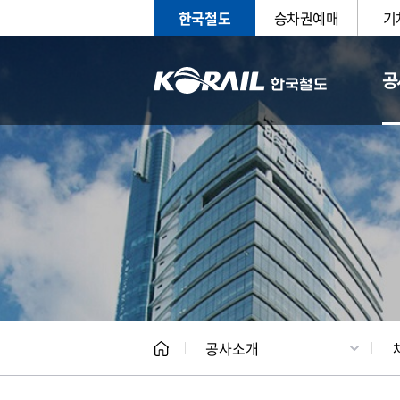
한국철도
승차권예매
기
공
CEO
일반현
공사소개