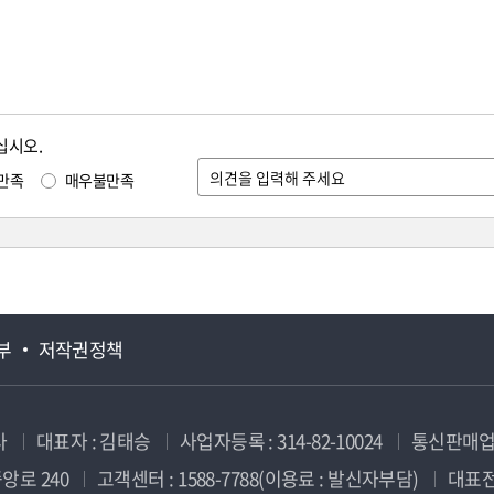
십시오.
만족
매우불만족
부
저작권정책
사
대표자 : 김태승
사업자등록 : 314-82-10024
통신판매업신
앙로 240
고객센터 : 1588-7788(이용료 : 발신자부담)
대표전화