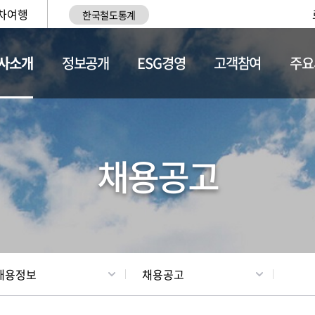
차여행
한국철도통계
사소개
정보공개
ESG경영
고객참여
주요
황
조직현황
채용정보
채용공고
채용정보
채용공고