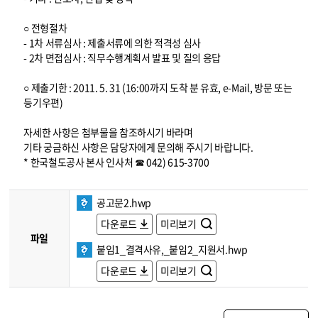
○ 전형절차
- 1차 서류심사 : 제출서류에 의한 적격성 심사
- 2차 면접심사 : 직무수행계획서 발표 및 질의 응답
○ 제출기한 : 2011. 5. 31 (16:00까지 도착 분 유효, e-Mail, 방문 또는
등기우편)
자세한 사항은 첨부물을 참조하시기 바라며
기타 궁금하신 사항은 담당자에게 문의해 주시기 바랍니다.
* 한국철도공사 본사 인사처 ☎ 042) 615-3700
공고문2.hwp
다운로드
미리보기
파일
붙임1_결격사유,_붙임2_지원서.hwp
다운로드
미리보기