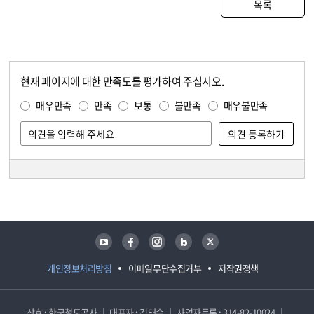
목록
현재 페이지에 대한 만족도를 평가하여 주십시오.
콘텐츠 만족도 조사
만족도 조사
매우만족
만족
보통
불만족
매우불만족
담당자 정보
담당자 정보
유튜브
페이스북
인스타그램
블로그
트위터
개인정보처리방침
이메일무단수집거부
저작권정책
상호 : 한국철도공사
대표자 : 김태승
사업자등록 : 314-82-10024