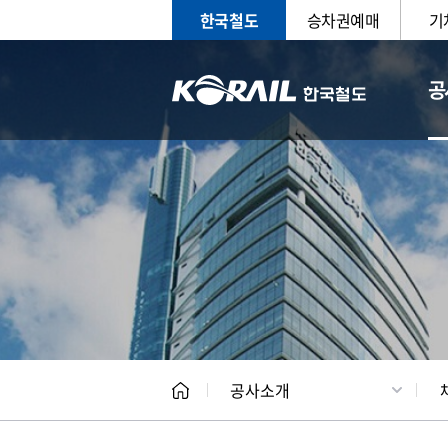
한국철도
승차권예매
기
공
CEO
일반현
공사소개