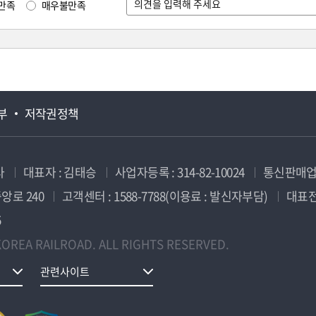
만족
매우불만족
부
저작권정책
사
대표자 : 김태승
사업자등록 : 314-82-10024
통신판매업신
앙로 240
고객센터 : 1588-7788(이용료 : 발신자부담)
대표전화
5
OREA RAILROAD. ALL RIGHTS RESERVED.
관련사이트