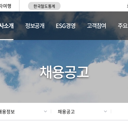
차여행
한국철도통계
사소개
정보공개
ESG경영
고객참여
주요
황
조직현황
채용정보
채용공고
채용정보
채용공고