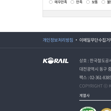
매우만족
만족
보통
불
개인정보처리방침
이메일무단수집거
상호 : 한국철도공
대전광역시 동구 중
팩스 : 02-361-838
COPYRIGHT ⓒ K
계열사