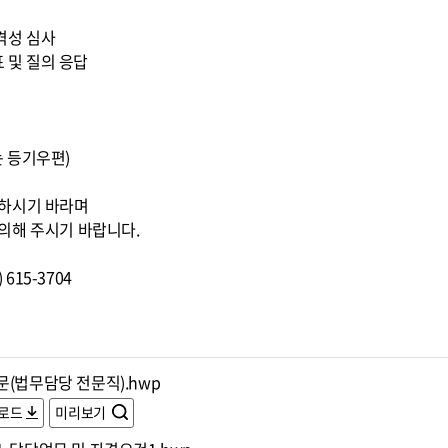
적격성 심사
표 및 질의 응답
또는 등기우편)
조하시기 바라며
의해 주시기 바랍니다.
615-3704
문(법무담당 전문직).hwp
로드
미리보기