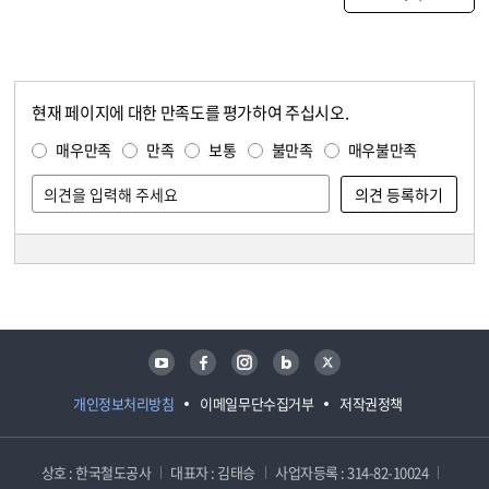
현재 페이지에 대한 만족도를 평가하여 주십시오.
콘텐츠 만족도 조사
만족도 조사
매우만족
만족
보통
불만족
매우불만족
담당자 정보
담당자 정보
유튜브
페이스북
인스타그램
블로그
트위터
개인정보처리방침
이메일무단수집거부
저작권정책
상호 : 한국철도공사
대표자 : 김태승
사업자등록 : 314-82-10024