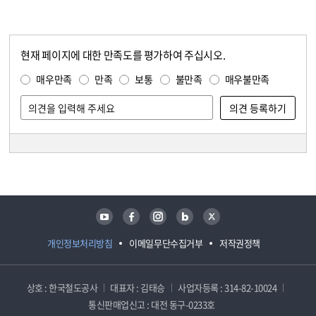
현재 페이지에 대한 만족도를 평가하여 주십시오.
콘텐츠 만족도 조사
만족도 조사
매우만족
만족
보통
불만족
매우불만족
담당자 정보
담당자 정보
유튜브
페이스북
인스타그램
블로그
트위터
개인정보처리방침
이메일무단수집거부
저작권정책
상호 : 한국철도공사
대표자 : 김태승
사업자등록 : 314-82-10024
통신판매업신고 : 대전 동구-0233호