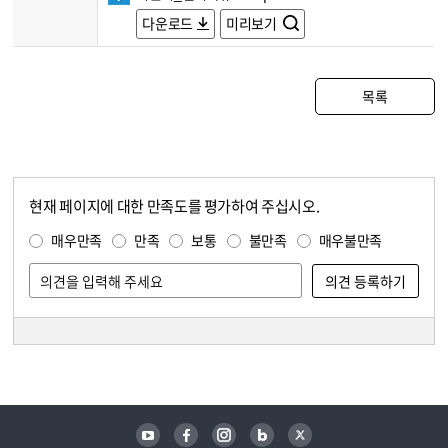
다운로드
미리보기
목록
현재 페이지에 대한 만족도를 평가하여 주십시오.
콘텐츠 만족도 조사
만족도 조사
매우만족
만족
보통
불만족
매우불만족
담당자 정보
담당자 정보
유튜브
페이스북
인스타그램
블로그
트위터