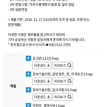
- 2차 면접시험 : 직무수행계획서 발표 등 질의 응답
- 3차 임원면접
○ 제출기한 : 2010. 12. 17 (16:00까지 도착 분 유효, 우편 또는
방문제출)
자세한 사항은 첨부물을 참고하시기 바라며
기타 궁금하신 사항은 담당자에게 문의해 주시기 바랍니다.
* 한국철도공사 본사 인사처 ☎ 042) 615-3705
공고문(1213).hwp
다운로드
미리보기
정보기술단장_담당업무_및_자격요건1.hwp
다운로드
미리보기
파일
정보기술단장_입사지원서1.hwp
다운로드
미리보기
직원의_결격사유1.hwp