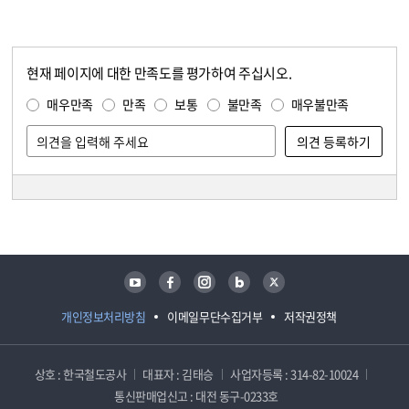
현재 페이지에 대한 만족도를 평가하여 주십시오.
콘텐츠 만족도 조사
만족도 조사
매우만족
만족
보통
불만족
매우불만족
담당자 정보
담당자 정보
유튜브
페이스북
인스타그램
블로그
트위터
개인정보처리방침
이메일무단수집거부
저작권정책
상호 : 한국철도공사
대표자 : 김태승
사업자등록 : 314-82-10024
통신판매업신고 : 대전 동구-0233호