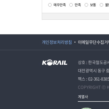
매우만족
만족
보통
불
개인정보처리방침
이메일무단수집거
상호 : 한국철도공
대전광역시 동구 중
팩스 : 02-361-838
COPYRIGHT ⓒ K
계열사