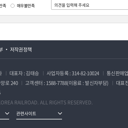
만족
매우불만족
부
저작권정책
사
대표자 : 김태승
사업자등록 : 314-82-10024
통신판매업신
앙로 240
고객센터 : 1588-7788(이용료 : 발신자부담)
대표전화
5
OREA RAILROAD. ALL RIGHTS RESERVED.
관련사이트