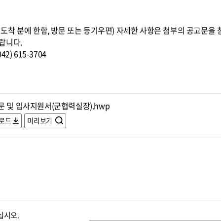
8:00까지 도착 분에 한함, 방문 또는 등기우편) 자세한 사항은 첨부의 공고
랍니다.
) 615-3704
문 및 입사지원서(군협력실장).hwp
로드
미리보기
십시오.