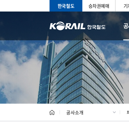
한국철도
승차권예매
기
공
CEO
일반현
공사소개