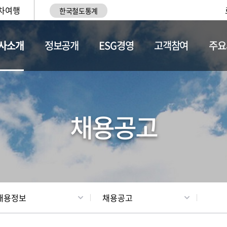
차여행
한국철도통계
사소개
정보공개
ESG경영
고객참여
주요
황
조직현황
채용정보
채용공고
채용정보
채용공고