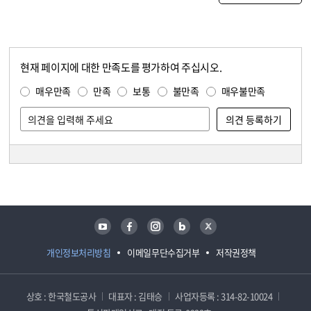
현재 페이지에 대한 만족도를 평가하여 주십시오.
콘텐츠 만족도 조사
만족도 조사
매우만족
만족
보통
불만족
매우불만족
담당자 정보
담당자 정보
유튜브
페이스북
인스타그램
블로그
트위터
개인정보처리방침
이메일무단수집거부
저작권정책
상호 : 한국철도공사
대표자 : 김태승
사업자등록 : 314-82-10024