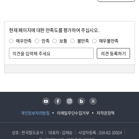
현재 페이지에 대한 만족도를 평가하여 주십시오.
콘텐츠 만족도 조사
만족도 조사
매우만족
만족
보통
불만족
매우불만족
담당자 정보
담당자 정보
유튜브
페이스북
인스타그램
블로그
트위터
개인정보처리방침
이메일무단수집거부
저작권정책
상호 : 한국철도공사
대표자 : 김태승
사업자등록 : 314-82-10024