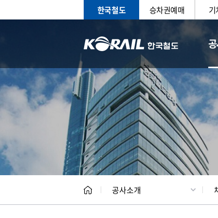
한국철도
승차권예매
기
공
CEO
일반현
공사소개