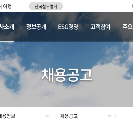
차여행
한국철도통계
사소개
정보공개
ESG경영
고객참여
주요
황
조직현황
채용정보
채용공고
채용정보
채용공고