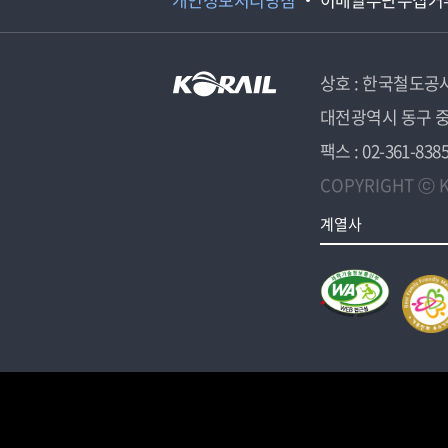
상호 : 한국철도공
대전광역시 동구 중
팩스 : 02-361-838
COPYRIGHT ⓒ K
계열사