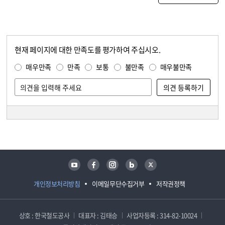
현재 페이지에 대한 만족도를 평가하여 주십시오.
콘텐츠 만족도 조사
만족도 조사
매우만족
만족
보통
불만족
매우불만족
담당자 정보
담당자 정보
유튜브
페이스북
인스타그램
블로그
트위터
개인정보처리방침
이메일무단수집거부
저작권정책
상호 : 한국철도공사
대표자 : 김태승
사업자등록 : 314-82-10024