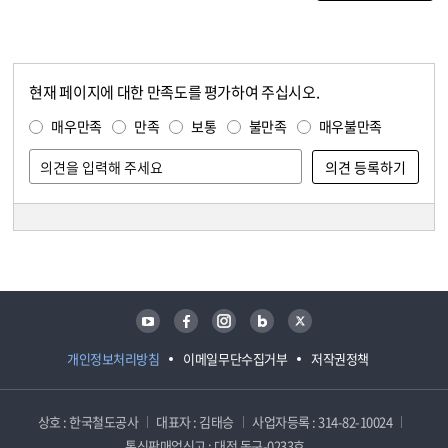
현재 페이지에 대한 만족도를 평가하여 주십시오.
콘텐츠 만족도 조사
만족도 조사
매우만족
만족
보통
불만족
매우불만족
담당자 정보
담당자 정보
유튜브
페이스북
인스타그램
블로그
트위터
개인정보처리방침
이메일무단수집거부
저작권정책
상호 : 한국철도공사
대표자 : 김태승
사업자등록 : 314-82-10024
통신판매업신고 : 대전 동구-0233호