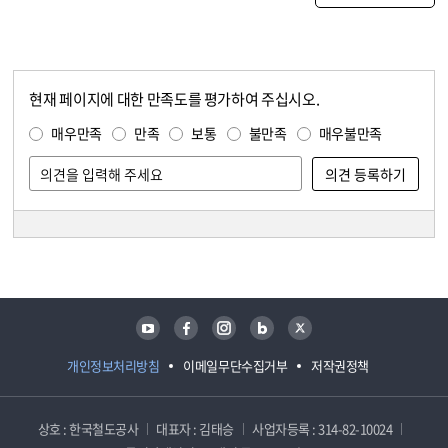
현재 페이지에 대한 만족도를 평가하여 주십시오.
콘텐츠 만족도 조사
만족도 조사
매우만족
만족
보통
불만족
매우불만족
담당자 정보
담당자 정보
유튜브
페이스북
인스타그램
블로그
트위터
개인정보처리방침
이메일무단수집거부
저작권정책
상호 : 한국철도공사
대표자 : 김태승
사업자등록 : 314-82-10024