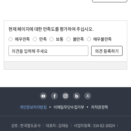
현재 페이지에 대한 만족도를 평가하여 주십시오.
콘텐츠 만족도 조사
만족도 조사
매우만족
만족
보통
불만족
매우불만족
담당자 정보
담당자 정보
유튜브
페이스북
인스타그램
블로그
트위터
개인정보처리방침
이메일무단수집거부
저작권정책
상호 : 한국철도공사
대표자 : 김태승
사업자등록 : 314-82-10024