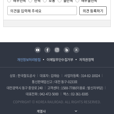
매우만족
만족
보통
불만족
매우불만족
담당자 정보
담당자 정보
유튜브
페이스북
인스타그램
블로그
트위터
개인정보처리방침
이메일무단수집거부
저작권정책
상호 : 한국철도공사
대표자 : 김태승
사업자등록 : 314-82-10024
통신판매업신고 : 대전 동구-0233호
대전광역시 동구 중앙로 240
고객센터 : 1588-7788(이용료 : 발신자부담)
대표전화 : 042-472-5000
팩스 : 02-361-8385
COPYRIGHT ⓒ KOREA RAILROAD. ALL RIGHTS RESERVED.
계열사