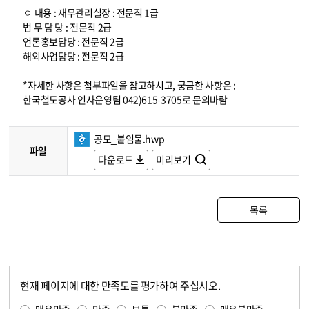
ㅇ 내용 : 재무관리실장 : 전문직 1급
법 무 담 당 : 전문직 2급
언론홍보담당 : 전문직 2급
해외사업담당 : 전문직 2급
*자세한 사항은 첨부파일을 참고하시고, 궁금한 사항은 :
한국철도공사 인사운영팀 042)615-3705로 문의바람
공모_붙임물.hwp
파일
다운로드
미리보기
목록
현재 페이지에 대한 만족도를 평가하여 주십시오.
콘텐츠 만족도 조사
만족도 조사