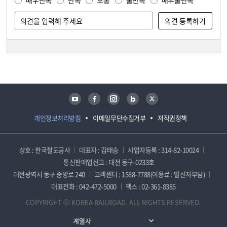
매우만족
만족
보통
불만족
매우불만족
담당자 정보
담당자 정보
유튜브
페이스북
인스타그램
블로그
트위터
개인정보처리방침
이메일무단수집거부
저작권정책
상호 : 한국철도공사
대표자 : 김태승
사업자등록 : 314-82-10024
통신판매업신고 : 대전 동구-0233호
대전광역시 동구 중앙로 240
고객센터 : 1588-7788(이용료 : 발신자부담)
대표전화 : 042-472-5000
팩스 : 02-361-8385
COPYRIGHT ⓒ KOREA RAILROAD. ALL RIGHTS RESERVED.
계열사