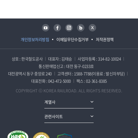
담당자 정보
담당자 정보
유튜브
페이스북
인스타그램
블로그
트위터
개인정보처리방침
이메일무단수집거부
저작권정책
상호 : 한국철도공사
대표자 : 김태승
사업자등록 : 314-82-10024
통신판매업신고 : 대전 동구-0233호
대전광역시 동구 중앙로 240
고객센터 : 1588-7788(이용료 : 발신자부담)
대표전화 : 042-472-5000
팩스 : 02-361-8385
COPYRIGHT ⓒ KOREA RAILROAD. ALL RIGHTS RESERVED.
계열사
관련사이트