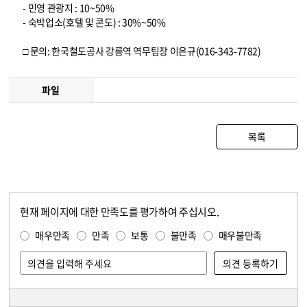
- 민영 관광지 : 10~50%
- 숙박업소(호텔 및 콘도) : 30%~50%
□ 문의: 한국철도공사 강릉역 역무팀장 이은규(016-343-7782)
파일
목록
현재 페이지에 대한 만족도를 평가하여 주십시오.
콘텐츠 만족도 조사
만족도 조사
매우만족
만족
보통
불만족
매우불만족