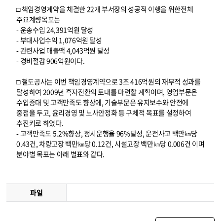
□ 책임경영계약을 체결한 22개 부서장의 성공적 이행을 위한전체
주요계량목표는
- 운송수입 24,391억원 달성
- 부대사업수익 1,076억원 달성
- 관련사업 매출액 4,043억원 달성
- 경비절감 906억원이다.
□ 철도공사는 이번 책임경영계약으로 3조 416억원의 재무적 성과를
달성하여 2009년 흑자전환의 토대를 마련할 계획이며, 영업부문은
수입증대 및 고객만족도 향상에, 기술부문은 유지보수와 안전에
중점을 두고, 윤리경영 및 노사안정화 등 구체적 목표를 설정하여
추진키로 하였다.
- 고객만족도 5.2%향상, 정시운행율 96%달성, 운전사고 백만㎞당
0.43건, 차량고장 백만㎞당 0.12건, 시설고장 백만㎞당 0.006건 이며
분야별 목표는 아래 별표와 같다.
파일