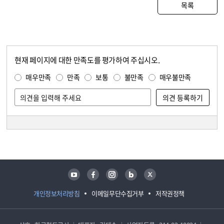
목록
현재 페이지에 대한 만족도를 평가하여 주십시오.
콘텐츠 만족도 조사
만족도 조사
매우만족
만족
보통
불만족
매우불만족
담당자 정보
담당자 정보
유튜브
페이스북
인스타그램
블로그
트위터
개인정보처리방침
이메일무단수집거부
저작권정책