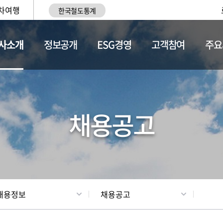
차여행
한국철도통계
사소개
정보공개
ESG경영
고객참여
주요
황
조직현황
채용정보
채용공고
채용정보
채용공고