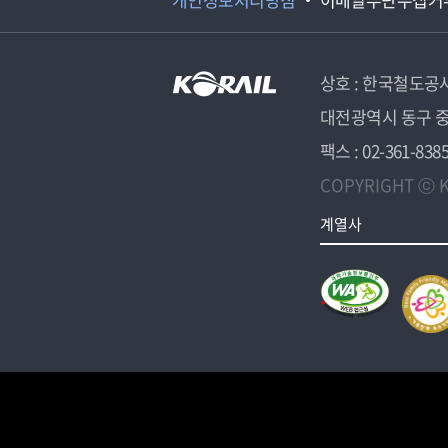
상호 : 한국철도공
대전광역시 동구 중
팩스 : 02-361-838
COPYRIGHT ⓒ K
계열사