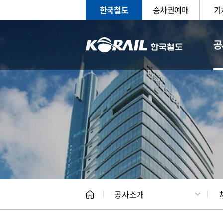
한국철도
승차권예매
기
공
CEO
일반현
공사소개