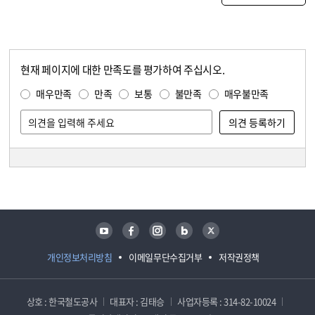
현재 페이지에 대한 만족도를 평가하여 주십시오.
콘텐츠 만족도 조사
만족도 조사
매우만족
만족
보통
불만족
매우불만족
담당자 정보
담당자 정보
유튜브
페이스북
인스타그램
블로그
트위터
개인정보처리방침
이메일무단수집거부
저작권정책
상호 : 한국철도공사
대표자 : 김태승
사업자등록 : 314-82-10024