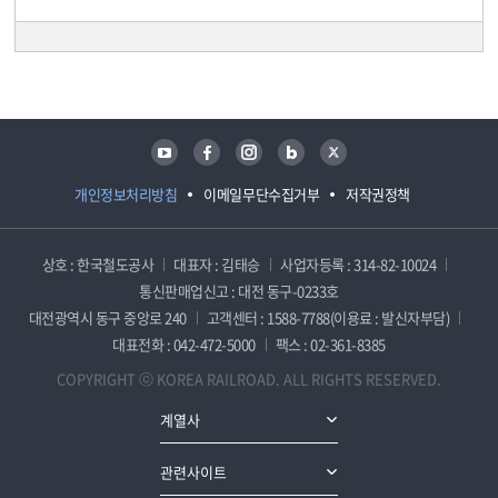
담당자 정보
담당자 정보
유튜브
페이스북
인스타그램
블로그
트위터
개인정보처리방침
이메일무단수집거부
저작권정책
상호 : 한국철도공사
대표자 : 김태승
사업자등록 : 314-82-10024
통신판매업신고 : 대전 동구-0233호
대전광역시 동구 중앙로 240
고객센터 : 1588-7788(이용료 : 발신자부담)
대표전화 : 042-472-5000
팩스 : 02-361-8385
COPYRIGHT ⓒ KOREA RAILROAD. ALL RIGHTS RESERVED.
계열사
관련사이트