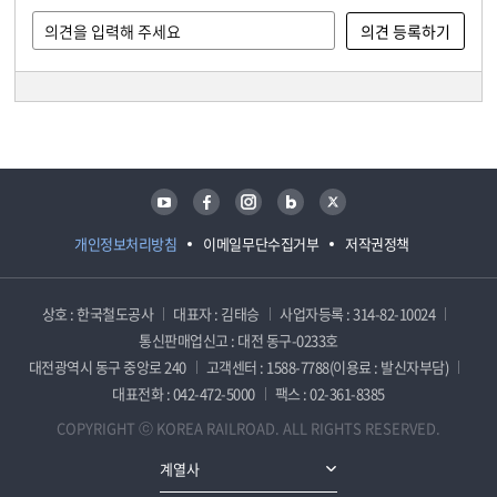
담당자 정보
담당자 정보
유튜브
페이스북
인스타그램
블로그
트위터
개인정보처리방침
이메일무단수집거부
저작권정책
상호 : 한국철도공사
대표자 : 김태승
사업자등록 : 314-82-10024
통신판매업신고 : 대전 동구-0233호
대전광역시 동구 중앙로 240
고객센터 : 1588-7788(이용료 : 발신자부담)
대표전화 : 042-472-5000
팩스 : 02-361-8385
COPYRIGHT ⓒ KOREA RAILROAD. ALL RIGHTS RESERVED.
계열사