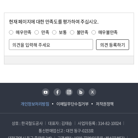
현재 페이지에 대한 만족도를 평가하여 주십시오.
콘텐츠 만족도 조사
만족도 조사
매우만족
만족
보통
불만족
매우불만족
담당자 정보
담당자 정보
유튜브
페이스북
인스타그램
블로그
트위터
개인정보처리방침
이메일무단수집거부
저작권정책
상호 : 한국철도공사
대표자 : 김태승
사업자등록 : 314-82-10024
통신판매업신고 : 대전 동구-0233호
대전광역시 동구 중앙로 240
고객센터 : 1588-7788(이용료 : 발신자부담)