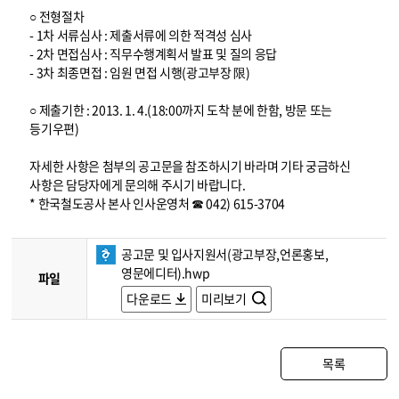
○ 전형절차
- 1차 서류심사 : 제출서류에 의한 적격성 심사
- 2차 면접심사 : 직무수행계획서 발표 및 질의 응답
- 3차 최종면접 : 임원 면접 시행(광고부장 限)
○ 제출기한 : 2013. 1. 4.(18:00까지 도착 분에 한함, 방문 또는
등기우편)
자세한 사항은 첨부의 공고문을 참조하시기 바라며 기타 궁금하신
사항은 담당자에게 문의해 주시기 바랍니다.
* 한국철도공사 본사 인사운영처 ☎ 042) 615-3704
공고문 및 입사지원서(광고부장,언론홍보,
영문에디터).hwp
파일
다운로드
미리보기
목록