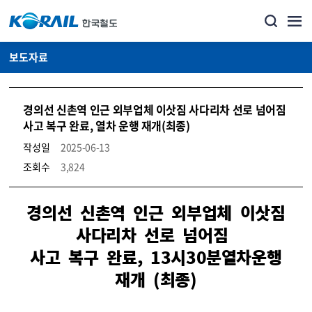
보도자료
경의선 신촌역 인근 외부업체 이삿짐 사다리차 선로 넘어짐
사고 복구 완료, 열차 운행 재개(최종)
작성일
2025-06-13
조회수
3,824
뉴스·홍보_보도자료 상세보기 – 내용, 파일, 담당자 연락처로 구성
경의선 신촌역 인근 외부업체 이삿짐
사다리차 선로 넘어짐
사고 복구 완료,
13시
3
0
분
열
차
운
행
재개 (최종)