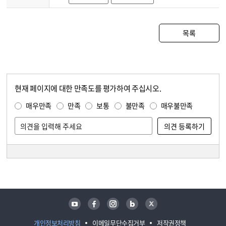
목록
현재 페이지에 대한 만족도를 평가하여 주십시오.
콘텐츠 만족도 조사
만족도 조사
매우만족
만족
보통
불만족
매우불만족
담당자 정보
담당자 정보
유튜브
페이스북
인스타그램
블로그
트위터
개인정보처리방침
이메일무단수집거부
저작권정책