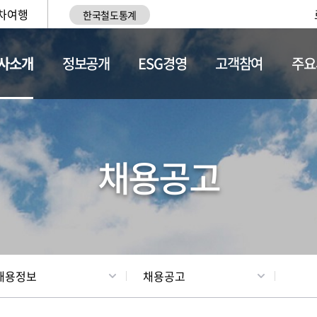
차여행
한국철도통계
사소개
정보공개
ESG경영
고객참여
주요
황
조직현황
채용정보
채용공고
채용정보
채용공고