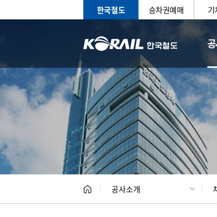
한국철도
승차권예매
기
공
CEO
일반현
공사소개