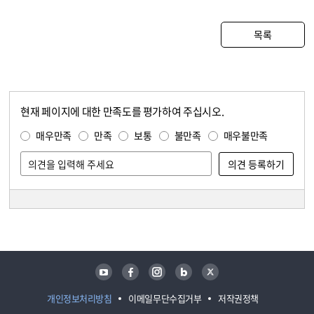
목록
현재 페이지에 대한 만족도를 평가하여 주십시오.
콘텐츠 만족도 조사
만족도 조사
매우만족
만족
보통
불만족
매우불만족
담당자 정보
담당자 정보
유튜브
페이스북
인스타그램
블로그
트위터
개인정보처리방침
이메일무단수집거부
저작권정책