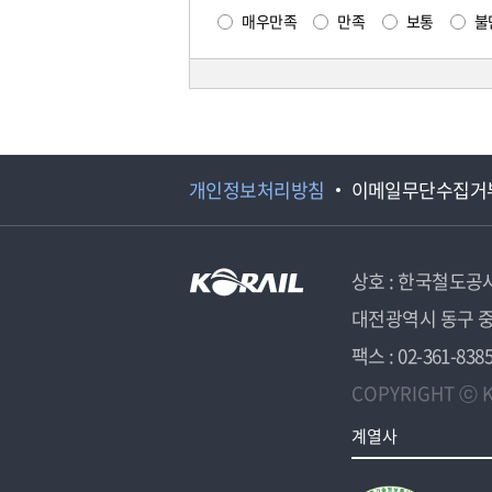
매우만족
만족
보통
불
개인정보처리방침
이메일무단수집거
상호 : 한국철도공
대전광역시 동구 중
팩스 : 02-361-838
COPYRIGHT ⓒ K
계열사