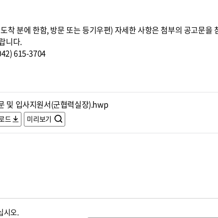
8:00까지 도착 분에 한함, 방문 또는 등기우편) 자세한 사항은 첨부의 공고
랍니다.
) 615-3704
문 및 입사지원서(군협력실장).hwp
로드
미리보기
십시오.