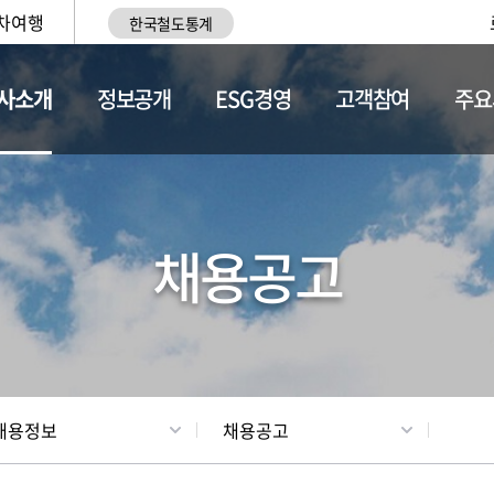
차여행
한국철도통계
사소개
정보공개
ESG경영
고객참여
주요
황
조직현황
채용정보
채용공고
채용정보
채용공고