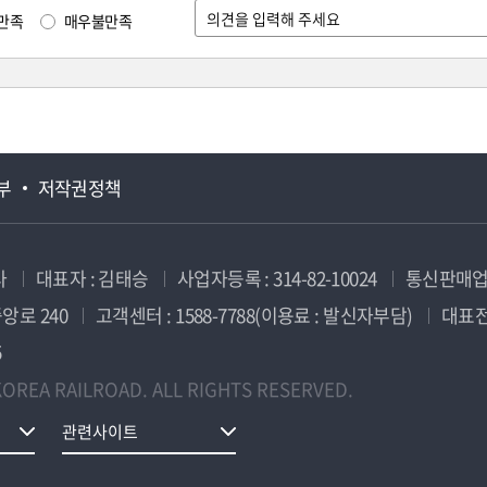
만족
매우불만족
부
저작권정책
사
대표자 : 김태승
사업자등록 : 314-82-10024
통신판매업신
앙로 240
고객센터 : 1588-7788(이용료 : 발신자부담)
대표전화
5
OREA RAILROAD. ALL RIGHTS RESERVED.
관련사이트