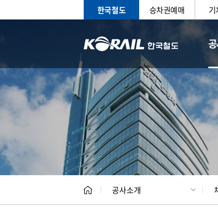
한국철도
승차권예매
기
공
CEO
일반현
공사소개