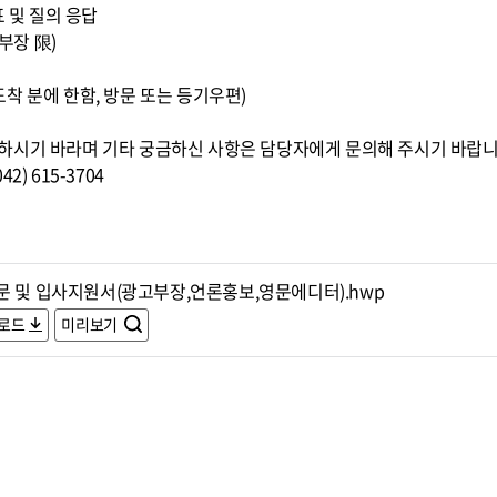
표 및 질의 응답
부장 限)
0까지 도착 분에 한함, 방문 또는 등기우편)
하시기 바라며 기타 궁금하신 사항은 담당자에게 문의해 주시기 바랍니
) 615-3704
문 및 입사지원서(광고부장,언론홍보,영문에디터).hwp
로드
미리보기