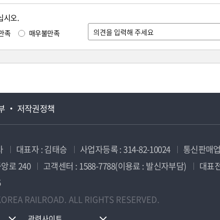
십시오.
만족
매우불만족
부
저작권정책
사
대표자 : 김태승
사업자등록 : 314-82-10024
통신판매업신
앙로 240
고객센터 : 1588-7788(이용료 : 발신자부담)
대표전화
5
OREA RAILROAD. ALL RIGHTS RESERVED.
관련사이트