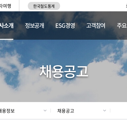
차여행
한국철도통계
사소개
정보공개
ESG경영
고객참여
주요
황
조직현황
채용정보
채용공고
채용정보
채용공고