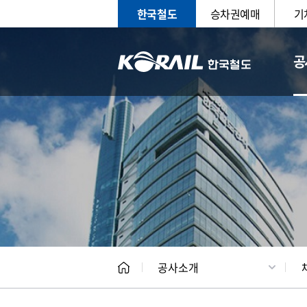
한국철도
승차권예매
기
공
CEO
일반현
공사소개