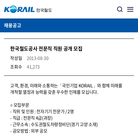
채용공고
한국철도공사 전문직 직원 공개 모집
작성일
2013-08-30
조회수
41,273
코레일소개_경영공시_채용공고 상세보기 – 내용, 파일, 담당자 연락처로 구성
고객, 환경, 미래와 소통하는「국민기업 KORAIL」와 함께 미래를
개척할 열정과 능력을 갖춘 우수한 인재를 모십니다.
○ 모집부문
- 직위 및 인원 : 전자기기 전문가 / 2명
- 직급 : 전문직 4급(과장)
- 근무소속 : 수도권철도차량정비단(경기 고양 소재)
- 공모방법 : 외부 공모