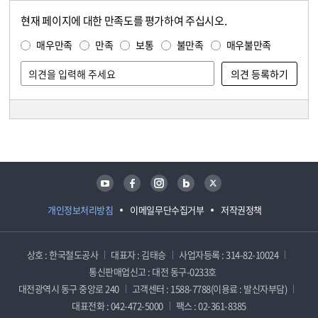
현재 페이지에 대한 만족도를 평가하여 주십시오.
콘텐츠 만족도 조사
만족도 조사
매우만족
만족
보통
불만족
매우불만족
담당자 정보
담당자 정보
유튜브
페이스북
인스타그램
블로그
트위터
개인정보처리방침
이메일무단수집거부
저작권정책
상호 : 한국철도공사
대표자 : 김태승
사업자등록 : 314-82-10024
통신판매업신고 : 대전 동구-0233호
대전광역시 동구 중앙로 240
고객센터 : 1588-7788(이용료 : 발신자부담)
대표전화 : 042-472-5000
팩스 : 02-361-8385