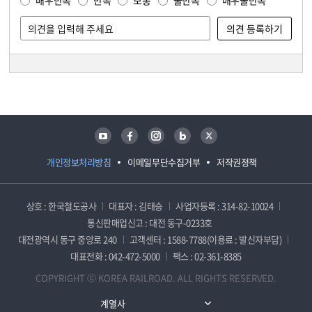
매우만족
만족
보통
불만족
매우불만족
담당자 정보
담당자 정보
유튜브
페이스북
인스타그램
블로그
트위터
개인정보처리방침
이메일무단수집거부
저작권정책
상호 : 한국철도공사
대표자 : 김태승
사업자등록 : 314-82-10024
통신판매업신고 : 대전 동구-0233호
대전광역시 동구 중앙로 240
고객센터 : 1588-7788(이용료 : 발신자부담)
대표전화 : 042-472-5000
팩스 : 02-361-8385
COPYRIGHT ⓒ KOREA RAILROAD. ALL RIGHTS RESERVED.
계열사