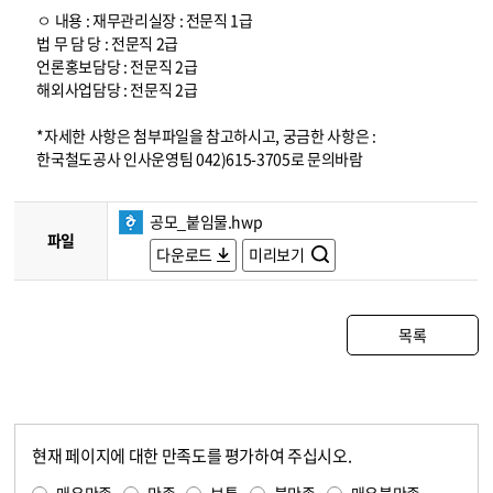
ㅇ 내용 : 재무관리실장 : 전문직 1급
법 무 담 당 : 전문직 2급
언론홍보담당 : 전문직 2급
해외사업담당 : 전문직 2급
*자세한 사항은 첨부파일을 참고하시고, 궁금한 사항은 :
한국철도공사 인사운영팀 042)615-3705로 문의바람
공모_붙임물.hwp
파일
다운로드
미리보기
목록
현재 페이지에 대한 만족도를 평가하여 주십시오.
콘텐츠 만족도 조사
만족도 조사