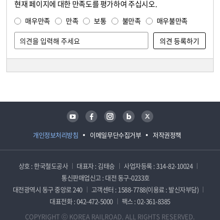
현재 페이지에 대한 만족도를 평가하여 주십시오.
콘텐츠 만족도 조사
만족도 조사
매우만족
만족
보통
불만족
매우불만족
담당자 정보
담당자 정보
유튜브
페이스북
인스타그램
블로그
트위터
개인정보처리방침
이메일무단수집거부
저작권정책
상호 : 한국철도공사
대표자 : 김태승
사업자등록 : 314-82-10024
통신판매업신고 : 대전 동구-0233호
대전광역시 동구 중앙로 240
고객센터 : 1588-7788(이용료 : 발신자부담)
대표전화 : 042-472-5000
팩스 : 02-361-8385
COPYRIGHT ⓒ KOREA RAILROAD. ALL RIGHTS RESERVED.