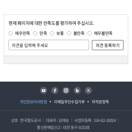
현재 페이지에 대한 만족도를 평가하여 주십시오.
콘텐츠 만족도 조사
만족도 조사
매우만족
만족
보통
불만족
매우불만족
담당자 정보
담당자 정보
유튜브
페이스북
인스타그램
블로그
트위터
개인정보처리방침
이메일무단수집거부
저작권정책
상호 : 한국철도공사
대표자 : 김태승
사업자등록 : 314-82-10024
통신판매업신고 : 대전 동구-0233호