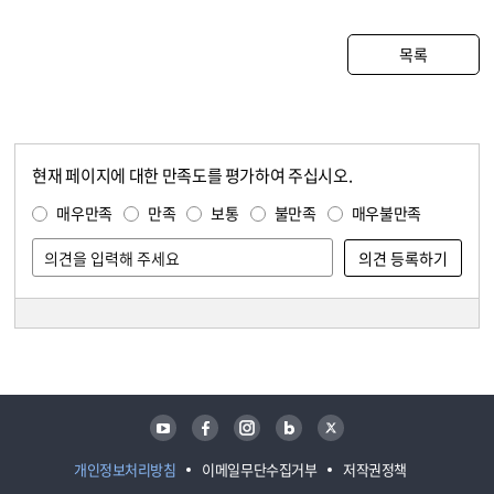
목록
현재 페이지에 대한 만족도를 평가하여 주십시오.
콘텐츠 만족도 조사
만족도 조사
매우만족
만족
보통
불만족
매우불만족
담당자 정보
담당자 정보
유튜브
페이스북
인스타그램
블로그
트위터
개인정보처리방침
이메일무단수집거부
저작권정책