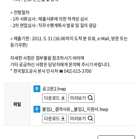
○ 전형절차
- 1차 서류심사 : 제출서류에 의한 적격성 심사
- 2차 면접심사 : 직무수행계획서 발표 및 질의 응답
○ 제출기한 : 2011. 5. 31 (16:00까지 도착 분 유효, e-Mail, 방문 또는
등기우편)
자세한 사항은 첨부물을 참조하시기 바라며
기타 궁금하신 사항은 담당자에게 문의해 주시기 바랍니다.
* 한국철도공사 본사 인사처 ☎ 042) 615-3700
공고문2.hwp
다운로드
미리보기
파일
붙임1_결격사유,_붙임2_지원서.hwp
다운로드
미리보기