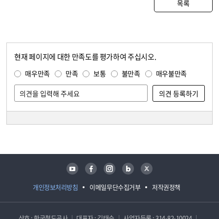
목록
현재 페이지에 대한 만족도를 평가하여 주십시오.
콘텐츠 만족도 조사
만족도 조사
매우만족
만족
보통
불만족
매우불만족
담당자 정보
담당자 정보
유튜브
페이스북
인스타그램
블로그
트위터
개인정보처리방침
이메일무단수집거부
저작권정책
상호 : 한국철도공사
대표자 : 김태승
사업자등록 : 314-82-10024