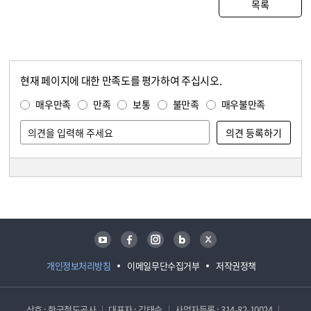
목록
현재 페이지에 대한 만족도를 평가하여 주십시오.
콘텐츠 만족도 조사
만족도 조사
매우만족
만족
보통
불만족
매우불만족
담당자 정보
담당자 정보
유튜브
페이스북
인스타그램
블로그
트위터
개인정보처리방침
이메일무단수집거부
저작권정책
상호 : 한국철도공사
대표자 : 김태승
사업자등록 : 314-82-10024