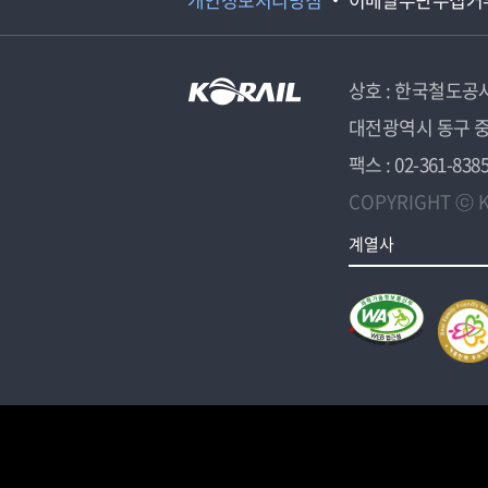
상호 : 한국철도공
대전광역시 동구 중
팩스 : 02-361-838
COPYRIGHT ⓒ K
계열사