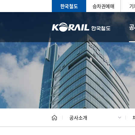
한국철도
승차권예매
기
공
CEO
일반현
공사소개