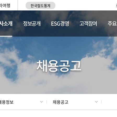
차여행
한국철도통계
사소개
정보공개
ESG경영
고객참여
주요
황
조직현황
채용정보
채용공고
채용정보
채용공고