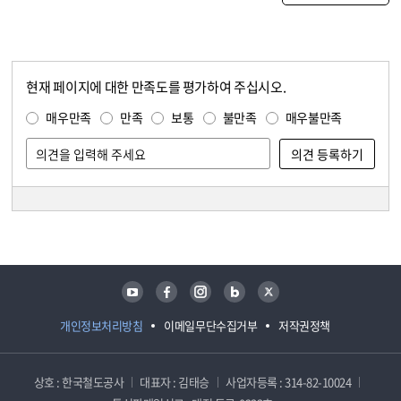
현재 페이지에 대한 만족도를 평가하여 주십시오.
콘텐츠 만족도 조사
만족도 조사
매우만족
만족
보통
불만족
매우불만족
담당자 정보
담당자 정보
유튜브
페이스북
인스타그램
블로그
트위터
개인정보처리방침
이메일무단수집거부
저작권정책
상호 : 한국철도공사
대표자 : 김태승
사업자등록 : 314-82-10024