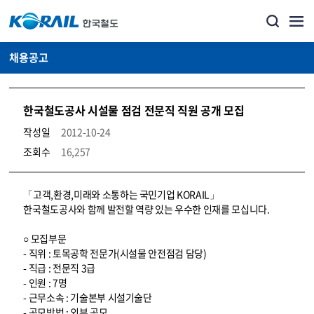
채용공고
한국철도공사 시설물 점검 전문직 직원 공개 모집
작성일
2012-10-24
조회수
16,257
코레일소개_경영공시_채용공고 상세보기 – 내용, 파일, 담당자 연락처로 구성
「고객,환경,미래와 소통하는 국민기업 KORAIL」
한국철도공사와 함께 발전할 역량 있는 우수한 인재를 모십니다.
○ 모집부문
- 직위 : 토목공학 전문가(시설물 안전점검 담당)
- 직급 : 전문직 3급
- 인원 : 7명
- 근무소속 : 기술본부 시설기술단
- 공모방법 : 외부 공모