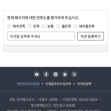
현재 페이지에 대한 만족도를 평가하여 주십시오.
콘텐츠 만족도 조사
만족도 조사
매우만족
만족
보통
불만족
매우불만족
담당자 정보
담당자 정보
유튜브
페이스북
인스타그램
블로그
트위터
개인정보처리방침
이메일무단수집거부
저작권정책
상호 : 한국철도공사
대표자 : 김태승
사업자등록 : 314-82-10024
통신판매업신고 : 대전 동구-0233호