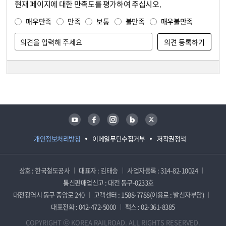
현재 페이지에 대한 만족도를 평가하여 주십시오.
콘텐츠 만족도 조사
만족도 조사
매우만족
만족
보통
불만족
매우불만족
담당자 정보
담당자 정보
유튜브
페이스북
인스타그램
블로그
트위터
개인정보처리방침
이메일무단수집거부
저작권정책
상호 : 한국철도공사
대표자 : 김태승
사업자등록 : 314-82-10024
통신판매업신고 : 대전 동구-0233호
대전광역시 동구 중앙로 240
고객센터 : 1588-7788(이용료 : 발신자부담)
대표전화 : 042-472-5000
팩스 : 02-361-8385
COPYRIGHT ⓒ KOREA RAILROAD. ALL RIGHTS RESERVED.