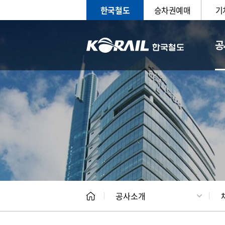
한국철도
승차권예매
기
공
CEO
일반현
공사소개