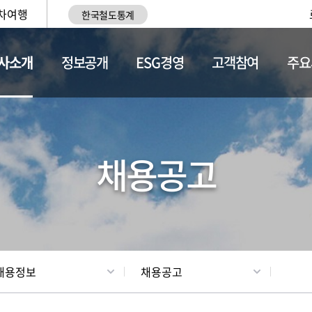
차여행
한국철도통계
사소개
정보공개
ESG경영
고객참여
주요
황
조직현황
채용정보
채용공고
채용정보
채용공고