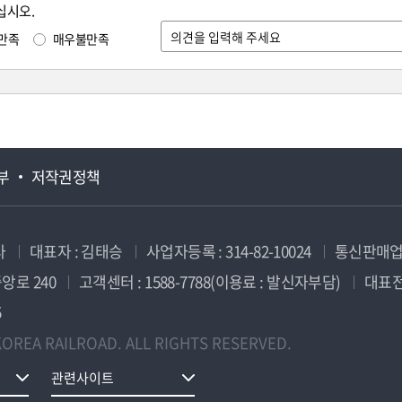
십시오.
만족
매우불만족
부
저작권정책
사
대표자 : 김태승
사업자등록 : 314-82-10024
통신판매업신
앙로 240
고객센터 : 1588-7788(이용료 : 발신자부담)
대표전화
5
OREA RAILROAD. ALL RIGHTS RESERVED.
관련사이트