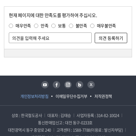
현재 페이지에 대한 만족도를 평가하여 주십시오.
콘텐츠 만족도 조사
만족도 조사
매우만족
만족
보통
불만족
매우불만족
담당자 정보
담당자 정보
유튜브
페이스북
인스타그램
블로그
트위터
개인정보처리방침
이메일무단수집거부
저작권정책
상호 : 한국철도공사
대표자 : 김태승
사업자등록 : 314-82-10024
통신판매업신고 : 대전 동구-0233호
대전광역시 동구 중앙로 240
고객센터 : 1588-7788(이용료 : 발신자부담)